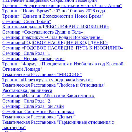
Исцеление Мандалами Сакральной Геометрии
Тренинг "Энергетические практики в местах Силы Алтая"
Тренинг "Новое Время" с 02 по 10 июля 2026 года
Тренинг "Деньги и Возможности в Новое Время"
Семинар "Сила Любви"
Картина-мандала «ДРЕВО ЛЮБВИ И ИЗОБИЛИЯ»
Семинар «Сексуальность Души и Тела»
Семинар-практикум «Сила Рода и Возрождение»
Семинар «РОДОВОЕ НАСЛЕДИЕ И КОД ДЕНЕГ»
Семинар «РОДОВОЕ НАСЛЕДИЕ. ПУТЬ К ИЗОБИЛИЮ»
Семинар "Сила Рода" 1
Семинар "Нерожденные дети"
Тренинг "Формула Процветания и Изобилия в год Красной
Огненной Лошади"
Тематическая Расстановка "МИССИЯ"
Тренинг «Перезагрузка у подножия Белухи»
Тематическая Расстановка "Любовь и Отношения"
Расстановка для Бизнеса
Семинар «Насилие, Абьюз или Зависимость»
Семинар "Сила Рода" 2
Семинар "Сила Рода" он-лайн
Семейные Системные Расстановки
Тематическая Расстановка "Деньги"
Тематическая Расстановка "Гармоничные отношения с
партнером"