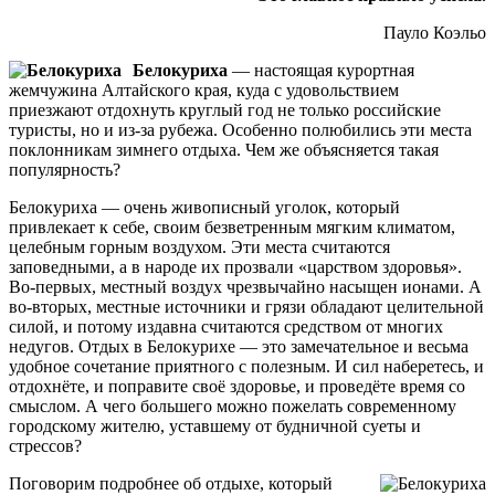
Пауло Коэльо
Белокуриха
— настоящая курортная
жемчужина Алтайского края, куда с удовольствием
приезжают отдохнуть круглый год не только российские
туристы, но и из-за рубежа. Особенно полюбились эти места
поклонникам зимнего отдыха. Чем же объясняется такая
популярность?
Белокуриха — очень живописный уголок, который
привлекает к себе, своим безветренным мягким климатом,
целебным горным воздухом. Эти места считаются
заповедными, а в народе их прозвали «царством здоровья».
Во-первых, местный воздух чрезвычайно насыщен ионами. А
во-вторых, местные источники и грязи обладают целительной
силой, и потому издавна считаются средством от многих
недугов. Отдых в Белокурихе — это замечательное и весьма
удобное сочетание приятного с полезным. И сил наберетесь, и
отдохнёте, и поправите своё здоровье, и проведёте время со
смыслом. А чего большего можно пожелать современному
городскому жителю, уставшему от будничной суеты и
стрессов?
Поговорим подробнее об отдыхе, который