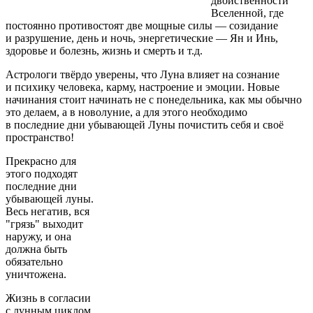
двойственности
Вселенной, где
постоянно противостоят две мощные силы — созидание
и разрушение, день и ночь, энергетические — Ян и Инь,
здоровье и болезнь, жизнь и смерть и т.д.
Астрологи твёрдо уверены, что Луна влияет на сознание
и психику человека, карму, настроение и эмоции. Новые
начинания стоит начинать не с понедельника, как мы обычно
это делаем, а в новолуние, а для этого необходимо
в последние дни убывающей Луны почистить себя и своё
пространство!
Прекрасно для
этого подходят
последние дни
убывающей луны.
Весь негатив, вся
"грязь" выходит
наружу, и она
должна быть
обязательно
уничтожена.
Жизнь в согласии
с лунным циклом