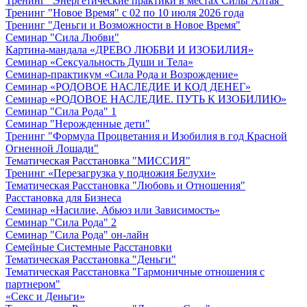
Тренинг "Энергетические практики в местах Силы Алтая"
Тренинг "Новое Время" с 02 по 10 июля 2026 года
Тренинг "Деньги и Возможности в Новое Время"
Семинар "Сила Любви"
Картина-мандала «ДРЕВО ЛЮБВИ И ИЗОБИЛИЯ»
Семинар «Сексуальность Души и Тела»
Семинар-практикум «Сила Рода и Возрождение»
Семинар «РОДОВОЕ НАСЛЕДИЕ И КОД ДЕНЕГ»
Семинар «РОДОВОЕ НАСЛЕДИЕ. ПУТЬ К ИЗОБИЛИЮ»
Семинар "Сила Рода" 1
Семинар "Нерожденные дети"
Тренинг "Формула Процветания и Изобилия в год Красной
Огненной Лошади"
Тематическая Расстановка "МИССИЯ"
Тренинг «Перезагрузка у подножия Белухи»
Тематическая Расстановка "Любовь и Отношения"
Расстановка для Бизнеса
Семинар «Насилие, Абьюз или Зависимость»
Семинар "Сила Рода" 2
Семинар "Сила Рода" он-лайн
Семейные Системные Расстановки
Тематическая Расстановка "Деньги"
Тематическая Расстановка "Гармоничные отношения с
партнером"
«Секс и Деньги»