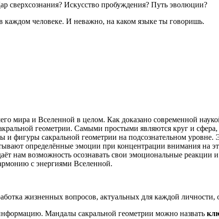
ар сверхсознания? Искусство пробуждения? Путь эволюции?
 в каждом человеке. И неважно, на каком языке ты говоришь.
его мира и Вселенной в целом. Как доказано современной науко
кральной геометрии. Самыми простыми являются круг и сфера, 
ормы и фигуры сакральной геометрии на подсознательном уровне.
тывают определённые эмоции при концентрации внимания на эт
 даёт нам возможность осознавать свои эмоциональные реакции 
гармонию с энергиями Вселенной.
работка жизненных вопросов, актуальных для каждой личности, 
информацию. Мандалы сакральной геометрии можно назвать
кл