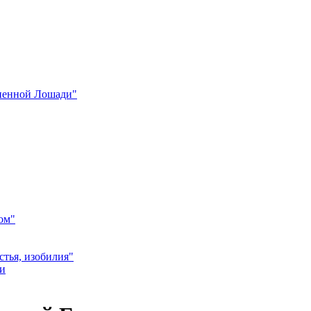
гненной Лошади"
ом"
стья, изобилия"
ии