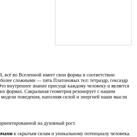
й, всё во Вселенной имеет свои формы в соответствии
более сложными — пять Платоновых тел: тетраэдр, гексаэдр
 Это внутреннее знание присуще каждому человеку и является
их формах. Сакральная геометрия резонирует с нашим
и модели поведения, наполняя силой и энергией наши мысли
ориентированной на духовный рост.
ючами
к скрытым силам и уникальному потенциалу человека.