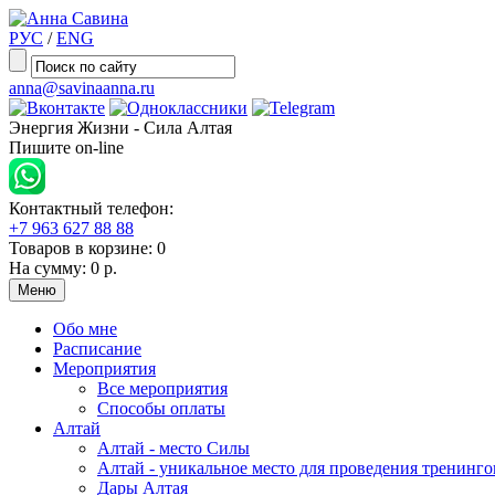
РУС
/
ENG
anna@savinaanna.ru
Энергия Жизни - Сила Алтая
Пишите on-line
Контактный телефон:
+7 963 627 88 88
Товаров в корзине:
0
На сумму:
0 р.
Меню
Обо мне
Расписание
Мероприятия
Все мероприятия
Способы оплаты
Алтай
Алтай - место Силы
Алтай - уникальное место для проведения тренинго
Дары Алтая