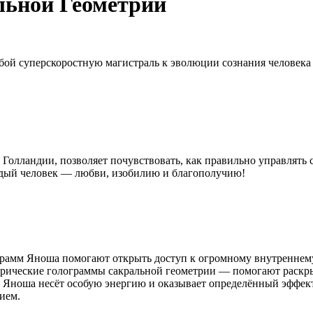
льной Геометрии
бой суперскоростную магистраль к эволюции сознания человека
Голландии, позволяет почувствовать, как правильно управлять 
аждый человек — любви, изобилию и благополучию!
грамм Яноша помогают открыть доступ к огромному внутреннему
рические голограммы сакральной геометрии — помогают раскры
а Яноша несёт особую энергию и оказывает определённый эффект
ием.