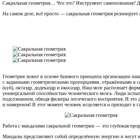
Сакральная геометрия… Что это? Инструмент самопознания? Д
На самом деле, всё просто — сакральная геометрия резонирует
Геометрия лежит в основе базового принципа организации наш
с заданными геометрическими пропорциями, отражёнными в са
(куб), октаэдр, додекаэдр и икосаэдр. Наш мозг распознаёт ф
универсальной способностью человеческого мозга. Люди испы
подсознанием, обходя фильтры логического восприятия. И это
и намерения! В этот момент человек исцеляется и приходит в 
Работа с мандалами сакральной геометрии — это глубокая про
Мандалы представляют собой определённую энергию и несут 