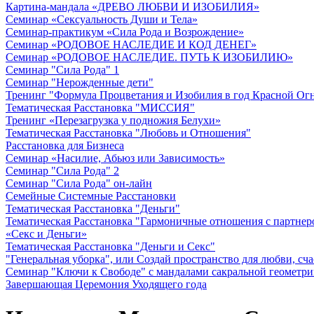
Картина-мандала «ДРЕВО ЛЮБВИ И ИЗОБИЛИЯ»
Семинар «Сексуальность Души и Тела»
Семинар-практикум «Сила Рода и Возрождение»
Семинар «РОДОВОЕ НАСЛЕДИЕ И КОД ДЕНЕГ»
Семинар «РОДОВОЕ НАСЛЕДИЕ. ПУТЬ К ИЗОБИЛИЮ»
Семинар "Сила Рода" 1
Семинар "Нерожденные дети"
Тренинг "Формула Процветания и Изобилия в год Красной О
Тематическая Расстановка "МИССИЯ"
Тренинг «Перезагрузка у подножия Белухи»
Тематическая Расстановка "Любовь и Отношения"
Расстановка для Бизнеса
Семинар «Насилие, Абьюз или Зависимость»
Семинар "Сила Рода" 2
Семинар "Сила Рода" он-лайн
Семейные Системные Расстановки
Тематическая Расстановка "Деньги"
Тематическая Расстановка "Гармоничные отношения с партнер
«Секс и Деньги»
Тематическая Расстановка "Деньги и Секс"
"Генеральная уборка", или Создай пространство для любви, сча
Семинар "Ключи к Свободе" с мандалами сакральной геометр
Завершающая Церемония Уходящего года