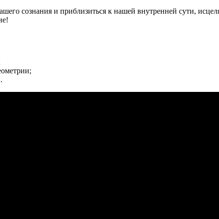
его сознания и приблизиться к нашей внутренней сути, исцеляя
ие!
;
еометрии;
.