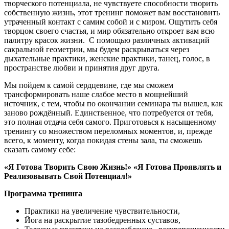
творческого потенциала, не чувствуете способности творить
собственную жизнь, этот тренинг поможет вам восстановить
утраченный контакт с самим собой и с миром. Ощутить себя
творцом своего счастья, и мир обязательно откроет вам всю
палитру красок жизни. С помощью различных активаций
сакральной геометрии, мы будем раскрываться через
дыхательные практики, женские практики, танец, голос, в
пространстве любви и принятия друг друга.
Мы пойдем к самой сердцевине, где мы сможем
трансформировать наше слабое место в мощнейший
источник, с тем, чтобы по окончании семинара ты вышел, как
заново рождённый. Единственное, что потребуется от тебя,
это полная отдача себя самого. Приготовься к насыщенному
тренингу со множеством переломных моментов, и, прежде
всего, к моменту, когда покидая стены зала, ты сможешь
сказать самому себе:
«Я Готова Творить Свою Жизнь!» «Я Готова Проявлять и
Реализовывать Свой Потенциал!»
Программа тренинга
Практики на увеличение чувствительности,
Йога на раскрытие тазобедренных суставов,