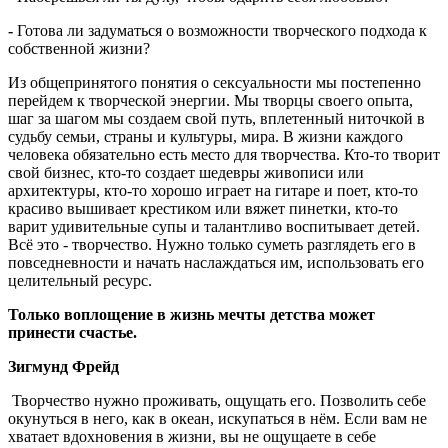
-
Готова ли задуматься о возможности творческого подхода к
собственной жизни?
Из общепринятого понятия о сексуальности мы постепенно
перейдем к творческой энергии. Мы творцы своего опыта,
шаг за шагом мы создаем свой путь, вплетенный ниточкой в
судьбу семьи, страны и культуры, мира. В жизни каждого
человека обязательно есть место для творчества. Кто-то творит
свой бизнес, кто-то создает шедевры живописи или
архитектуры, кто-то хорошо играет на гитаре и поет, кто-то
красиво вышивает крестиком или вяжет пинетки, кто-то
варит удивительные супы и талантливо воспитывает детей.
Всё это - творчество. Нужно только суметь разглядеть его в
повседневности и начать наслаждаться им, использовать его
целительный ресурс.
Только воплощение в жизнь мечты детства может
принести счастье.
Зигмунд Фрейд
Творчество нужно проживать, ощущать его. Позволить себе
окунуться в него, как в океан, искупаться в нём. Если вам не
хватает вдохновения в жизни, вы не ощущаете в себе