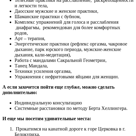
Телесные практики на расслабление, раскрепощенности
и легкости тела,
Даосские мужские и женские практики,
Шаманские практики с бубном,
Комплекс упражнений для голоса и расслабления
диафрагмы, рекомендован для более комфортных
родов,
Арт – терапия,
Энергетические практики (рефлекс оргазма, чакровое
дыхание, парк юрского периода, мужские-женские
дыхания, кали-медитация),
Работа с мандалами Сакральной Геометрии,
Танец Мандала,
Техники усиления оргазма,
Упражнения с нефритовыми яйцами для женщин.
А если захочется пойти еще глубже, можно сделать
дополнительно:
Индивидуальную консультацию
Системные расстановки по методу Берта Хеллингера.
И еще мы посетим удивительные места:
Прокатимся на канатной дороге к горе Церковка в г.
Белокуриха,