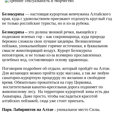
Белокуриха
— настоящая курортная жемчужина Алтайского
края, куда с удовольствием приезжают отдохнуть круглый год
не только российские туристы, но и из-за рубежа.
Белокуриха –
это долина звонкой речки, вьющейся у
подножия зеленых гор – как сокровищница, куда природа
бережно сложила свои лучшие шедевры. Великолепные
пейзажи, уникальнейшие горячие источники, в буквальном
смысле животворящий воздух. Курорт Белокуриха
неповторим, и не только из-за всемирно прославленных
целебных вод, составляющих основу здравницы.
Поговорим подробнее об отдыхе, который пройдёт на Алтае.
Для желающих можно пройти курс массажа, а так же любую
санаторно-курортную процедуру по желанию в свободное
время. Обязательно прокатиться на гору Церковка,
восхитительная канатно-кресельная дорога поднимет по
живописному лесу. На территории курортной зоны есть два
Аквапарка. Даже просто, чтобы насладиться красотой
алтайских пейзажей, сюда уже стоит приехать.
Парк Лабиринтов на Алтае -
уникальное место Силы.