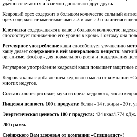
удачно сочетаются и взаимно дополняют друг друга
.
Кедровый орех содержит в большом количестве сильный антиок
орех содержит незаменимые омега-3 и омега-6 полиненасыще
Клетчатка
содержащаяся в каше в большом количестве наделяе
способствует понижению его уровня в крови. Поэтому она поле
Регулярное употребление
каши способствует улучшению мото
кашу делает
содержание в ней минеральных веществ
: магний
организме, фосфор - для нормального роста и поддержания цел
Регулярное употребление кедровой каши повышает защитные си
Кедровая каша с добавлением кедрового масла от компании «С
многих недугов.
Состав:
хлопья рисовые, мука из ореха кедрового, масло кедров
Пищевая ценность 100 г продукта:
белки - 14 г, жиры - 20 г, у
Энергетическая ценность 100 г продукта:
424 ккал/1774 кДж.
200 грамм.
Сибирского Вам здоровья от компании «Специалист»!