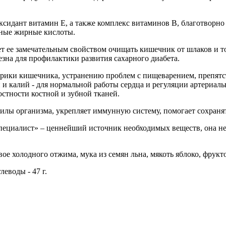
сидант витамин Е, а также комплекс витаминов В, благотворно
нные жирные кислоты.
т ее замечательным свойством очищать кишечник от шлаков и то
зна для профилактики развития сахарного диабета.
рики кишечника, устранению проблем с пищеварением, препятс
 и калий - для нормальной работы сердца и регуляции артериальн
остности костной и зубной тканей.
лы организма, укрепляет иммунную систему, помогает сохранят
пециалист» – ценнейший источник необходимых веществ, она не 
ое холодного отжима, мука из семян льна, мякоть яблоко, фрукто
глеводы - 47 г.