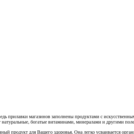
Ведь прилавки магазинов заполнены продуктами с искусственным
ет натуральные, богатые витаминами, минералами и другими по
нный продукт для Вашего здоровья. Она легко усваивается орг