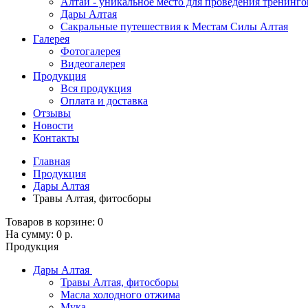
Алтай - уникальное место для проведения тренинго
Дары Алтая
Сакральные путешествия к Местам Силы Алтая
Галерея
Фотогалерея
Видеогалерея
Продукция
Вся продукция
Оплата и доставка
Отзывы
Новости
Контакты
Главная
Продукция
Дары Алтая
Травы Алтая, фитосборы
Товаров в корзине:
0
На сумму:
0 р.
Продукция
Дары Алтая
Травы Алтая, фитосборы
Масла холодного отжима
Мука