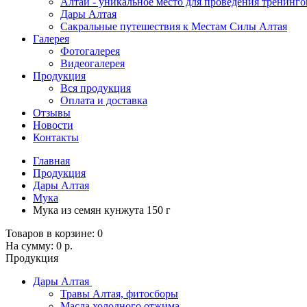
Алтай - уникальное место для проведения тренинго
Дары Алтая
Сакральные путешествия к Местам Силы Алтая
Галерея
Фотогалерея
Видеогалерея
Продукция
Вся продукция
Оплата и доставка
Отзывы
Новости
Контакты
Главная
Продукция
Дары Алтая
Мука
Мука из семян кунжута 150 г
Товаров в корзине:
0
На сумму:
0 р.
Продукция
Дары Алтая
Травы Алтая, фитосборы
Масла холодного отжима