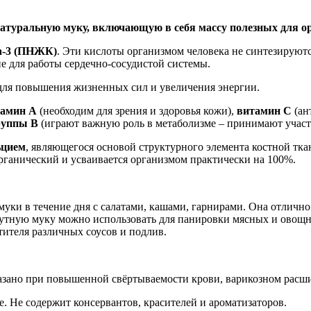
атуральную муку, включающую в себя массу полезных для о
а-3 (ПНЖК)
. Эти кислоты организмом человека не синтезируютс
е для работы сердечно-сосудистой системы.
для повышения жизненных сил и увеличения энергии.
амин А
(необходим для зрения и здоровья кожи),
витамин С
(ан
руппы В
(играют важную роль в метаболизме – принимают участи
ьцием
, являющегося основой структурного элемента костной тк
рганический и усваивается организмом практически на 100%.
уки в течение дня с салатами, кашами, гарнирами. Она отлично
жутную муку можно использовать для панировки мясных и овощн
тителя различных соусов и подлив.
зано при повышенной свёртываемости крови, варикозном расши
. Не содержит консервантов, красителей и ароматизаторов.