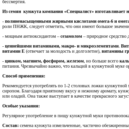
бессмертия.
Из семян кунжута компания «Специалист» изготавливает н
-
полиненасыщенными жирными кислотами омега-6 и омег
роли ПНЖК, следует отметить, что они имеют большое значени
- мощным антиоксидантом –
сезамолом
– природное средство 
-
ценнейшими витаминами, макро- и микроэлементами
.
Вит
витамин Е
(отвечает за молодость и долголетие),
витамины г
-
цинком, магнием, фосфором, железом
, но больше всего
кал
питания. Чрезвычайно важно, что кальций в кунжутной муке о
Способ применения:
Рекомендуется употреблять по 1-2 столовых ложки кунжутной м
сиропом. Благодаря приятному вкусу и нежному аромату, кун
или оладий. Она также выступает в качестве прекрасного загус
Особые указания:
Регулярное употребление в пищу кунжутной муки противопока
Состав:
семена кунжута измельченные, частично обезжиренные