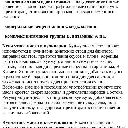
-
мощный антиоксидант сезамол
– натуральное активное
вещество – поглощает ультрафиолетовые солнечные лучи.
Предотвращает появление признаков преждевременного
старения.
-
минеральные вещества: цинк, медь, магний
;
-
комплекс витаминов группы В, витамины А и Е
.
Кунжутное масло в кулинарии.
Кунжутное масло широко
используется в кулинарии азиатских стран для фритюра,
заправки салатов, приготовления соусов и плова. Корейцы
часто готовят мясо с кунжутом или в кунжутном масле,
считая, что оно выводит вредные вещества из организма. В
Китае и Японии кунжутное масло принято добавлять в супы
и различные блюда, оно отлично подходит для салатов, а
также часто используется для приготовления суши.
Возможно, именно в постоянном употреблении кунжутного
масла кроется секрет здоровья и долголетия народов Востока.
Регулярно употребляя в пищу масло кунжута, добавляя его в
готовые блюда, можно не только улучшить вкус еды, но и
получить пользу для здоровья, предотвратив возникновение
различных заболеваний.
Кунжутное масло в косметологии.
В качестве эликсира
красоты кунжутное масло имеет тысячелетнюю историю. Оно